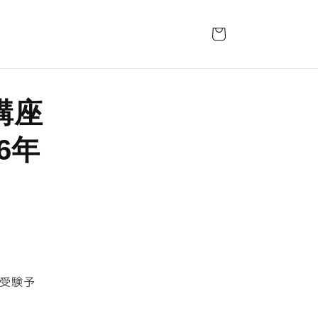
カ
ー
ト
講座
6年
を受験予