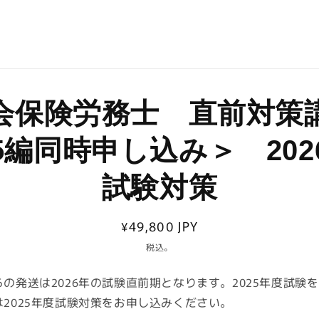
情
会保険労務士 直前対策
ス
プ
5編同時申し込み＞ 202
試験対策
通
¥49,800 JPY
常
税込。
価
の発送は2026年の試験直前期となります。2025年度試験
格
は2025年度試験対策をお申し込みください。