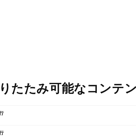
りたたみ可能なコンテ
行
行