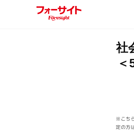
コンテ
ンツに
進む
商品
社
報に
キッ
＜
※こちら
定の方